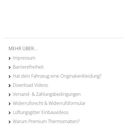
Versand ab 200€ in DE
Persönliche Beratung
von Campern für Camper
20 Jahre
Erfahrung
MEHR ÜBER...
Impressum
Barrierefreiheit
Hat dein Fahrzeug eine Originalverkleidung?
Download Videos
Versand- & Zahlungsbedingungen
Widerrufsrecht & Widerrufsformular
Lüftungsgitter Einbauvideos
Warum Premium Thermomatten?