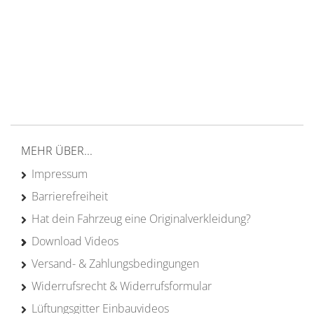
Versand ab 200€ in DE
Persönliche Beratung
von Campern für Camper
20 Jahre
Erfahrung
MEHR ÜBER...
Impressum
Barrierefreiheit
Hat dein Fahrzeug eine Originalverkleidung?
Download Videos
Versand- & Zahlungsbedingungen
Widerrufsrecht & Widerrufsformular
Lüftungsgitter Einbauvideos