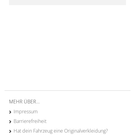
14 Tage Rückgaberecht
kostenloser
Versand ab 200€ in DE
Persönliche Beratung
von Campern für Camper
20 Jahre
Erfahrung
MEHR ÜBER...
Impressum
Barrierefreiheit
Hat dein Fahrzeug eine Originalverkleidung?