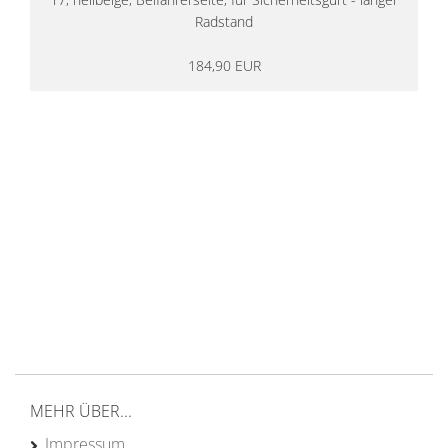
Radstand
184,90 EUR
14 Tage Rückgaberecht
kostenloser
Versand ab 200€ in DE
Persönliche Beratung
von Campern für Camper
20 Jahre
Erfahrung
MEHR ÜBER...
Impressum