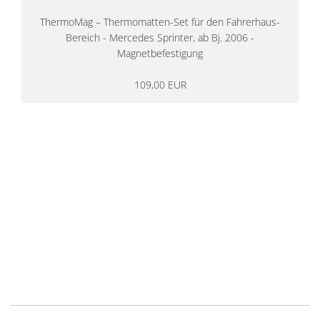
ThermoMag – Thermomatten-Set für den Fahrerhaus-
Bereich - Mercedes Sprinter, ab Bj. 2006 -
Magnetbefestigung
109,00 EUR
14 Tage Rückgaberecht
kostenloser
Versand ab 200€ in DE
Persönliche Beratung
von Campern für Camper
20 Jahre
Erfahrung