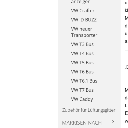
anzeigen
u
VW Crafter
k
M
VW ID BUZZ
d
VW neuer
u
Transporter
a
VW T3 Bus
VW T4 Bus
VW T5 Bus
„
VW T6 Bus
VW T6.1 Bus
VW T7 Bus
M
d
VW Caddy
L
Zubehör für Lüftungsgitter
E
w
MARKISEN NACH