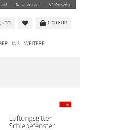
land
Kundenlogin
Merkzettel
0,00 EUR
KONTO
BER UNS
WEITERE
-10%
Lüftungsgitter
Schiebefenster