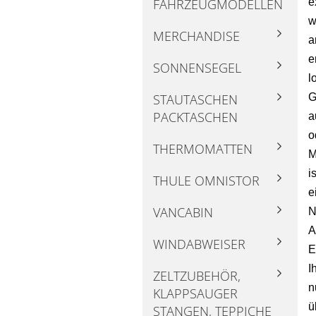
e
FAHRZEUGMODELLEN
w
MERCHANDISE
a
e
SONNENSEGEL
l
G
STAUTASCHEN
PACKTASCHEN
a
o
THERMOMATTEN
M
i
THULE OMNISTOR
e
VANCABIN
N
A
WINDABWEISER
E
I
ZELTZUBEHÖR,
n
KLAPPSAUGER
ü
STANGEN, TEPPICHE