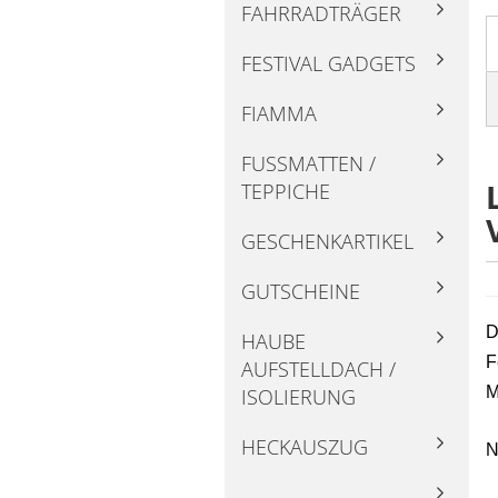
FAHRRADTRÄGER
FESTIVAL GADGETS
FIAMMA
FUSSMATTEN / T
EPPICHE
GESCHENKARTIKEL
GUTSCHEINE
D
HAUBE
F
AUFSTELLDACH /
M
ISOLIERUNG
HECKAUSZUG
N