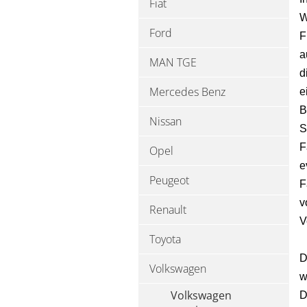
Fiat
W
Ford
F
a
MAN TGE
d
Mercedes Benz
e
B
Nissan
S
F
Opel
e
Peugeot
F
v
Renault
V
Toyota
D
Volkswagen
w
Volkswagen
D