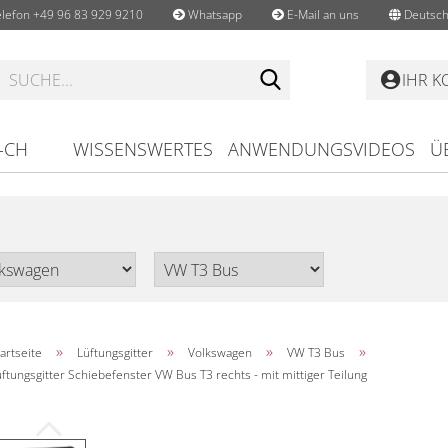
lefon +49 96 83 929 9210
Whatsapp
E-Mail an uns
Deutsch
Suche...
IHR 
-CH
WISSENSWERTES
ANWENDUNGSVIDEOS
Ü
»
»
»
»
artseite
Lüftungsgitter
Volkswagen
VW T3 Bus
ftungsgitter Schiebefenster VW Bus T3 rechts - mit mittiger Teilung