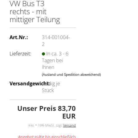
VW Bus T3
rechts - mit
mittiger Teilung
Art.Nr.:
314-001004-
2
Lieferzeit:
In ca. 3 - 6
Tagen bei
Ihnen
(Ausland und Spedition abweichend)
Versandgewicht:
1.5
kg je
Stück
Unser Preis 83,70
EUR
inkl. * 19% MwSt. zzgl.
Versand
Angebot gültig bis einschließlich