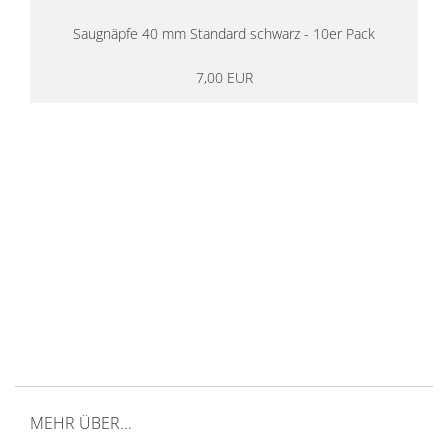
Saugnäpfe 40 mm Standard schwarz - 10er Pack
7,00 EUR
14 Tage Rückgaberecht
kostenloser
Versand ab 200€ in DE
Persönliche Beratung
von Campern für Camper
20 Jahre
Erfahrung
MEHR ÜBER...