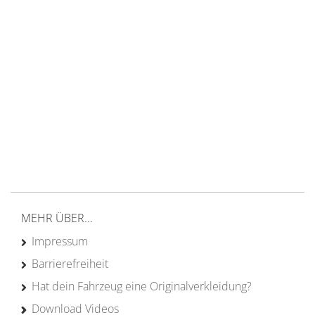
14 Tage Rückgaberecht
kostenloser
Versand ab 200€ in DE
Persönliche Beratung
von Campern für Camper
20 Jahre
Erfahrung
MEHR ÜBER...
Impressum
Barrierefreiheit
Hat dein Fahrzeug eine Originalverkleidung?
Download Videos