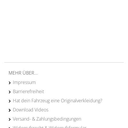
14 Tage Rückgaberecht
kostenloser
Versand ab 200€ in DE
Persönliche Beratung
von Campern für Camper
20 Jahre
Erfahrung
MEHR ÜBER...
Impressum
Barrierefreiheit
Hat dein Fahrzeug eine Originalverkleidung?
Download Videos
Versand- & Zahlungsbedingungen