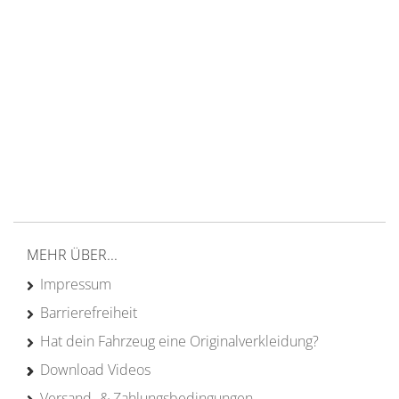
14 Tage Rückgaberecht
kostenloser
Versand ab 200€ in DE
Persönliche Beratung
von Campern für Camper
20 Jahre
Erfahrung
MEHR ÜBER...
Impressum
Barrierefreiheit
Hat dein Fahrzeug eine Originalverkleidung?
Download Videos
Versand- & Zahlungsbedingungen