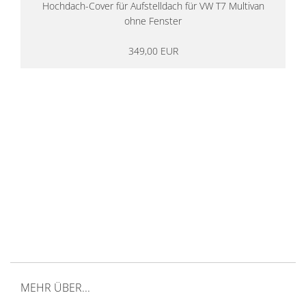
Hochdach-Cover für Aufstelldach für VW T7 Multivan
ohne Fenster
349,00 EUR
14 Tage Rückgaberecht
kostenloser
Versand ab 200€ in DE
Persönliche Beratung
von Campern für Camper
20 Jahre
Erfahrung
MEHR ÜBER...