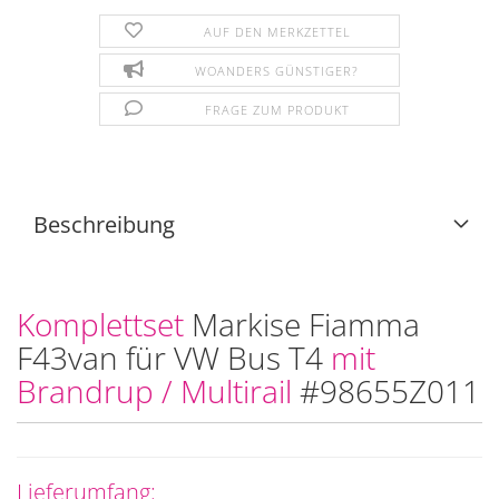
AUF DEN MERKZETTEL
WOANDERS GÜNSTIGER?
FRAGE ZUM PRODUKT
Beschreibung
Komplettset
Markise Fiamma
F43van für VW Bus T4
mit
Brandrup / Multirail
#98655Z011
Lieferumfang: