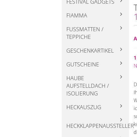
FESTIVAL GADGETS
FIAMMA
FUSSMATTEN / T
EPPICHE
A
GESCHENKARTIKEL
1
GUTSCHEINE
N
HAUBE
D
AUFSTELLDACH /
I
ISOLIERUNG
W
HECKAUSZUG
i
s
k
HECKKLAPPENAUSSTELLER
d