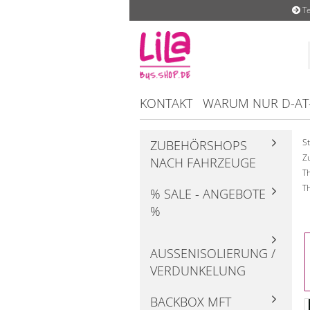
Te
KONTAKT
WARUM NUR D-AT
St
ZUBEHÖRSHOPS
Z
NACH FAHRZEUGE
T
T
% SALE - ANGEBOTE
%
AUSSENISOLIERUNG / V
ERDUNKELUNG
BACKBOX MFT