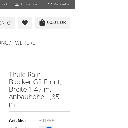
land
Kundenlogin
Merkzettel
0,00 EUR
KONTO
UNG?
WEITERE
Thule Rain
Blocker G2 Front,
Breite 1,47 m,
Anbauhöhe 1,85
m
Art.Nr.:
301355