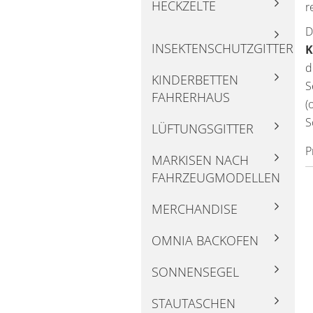
HECKZELTE
r
D
INSEKTENSCHUTZGITTER
K
d
KINDERBETTEN
S
FAHRERHAUS
(
S
LÜFTUNGSGITTER
P
MARKISEN NACH
FAHRZEUGMODELLEN
MERCHANDISE
OMNIA BACKOFEN
SONNENSEGEL
STAUTASCHEN