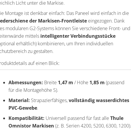
eichlich Licht unter die Markise.
ie Montage ist denkbar einfach: Das Paneel wird einfach in die
ederschiene der Markisen-Frontleiste
eingezogen. Dank
es modularen G2-Systems können Sie verschiedene Front- und
eitenwände mittels
intelligenter Verbindungsstücke
optional erhältlich) kombinieren, um Ihren individuellen
chutzbereich zu gestalten.
roduktdetails auf einen Blick:
Abmessungen:
Breite
1,47 m
/ Höhe
1,85 m
(passend
für die Montagehöhe S).
Material:
Strapazierfähiges,
vollständig wasserdichtes
PVC-Gewebe
.
Kompatibilität:
Universell passend für fast alle
Thule
Omnistor Markisen
(z. B. Serien 4200, 5200, 6300, 1200)