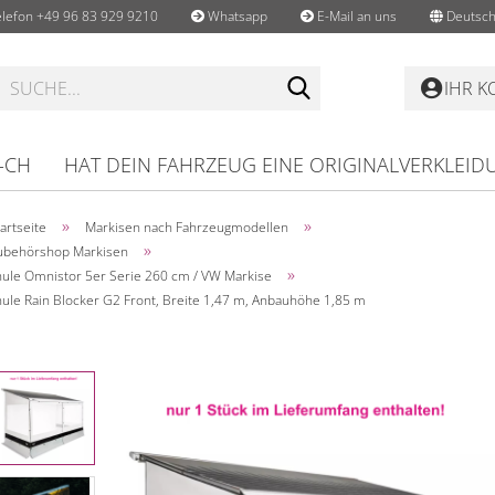
lefon +49 96 83 929 9210
Whatsapp
E-Mail an uns
Deutsch
Suche...
IHR 
-CH
HAT DEIN FAHRZEUG EINE ORIGINALVERKLEID
»
»
artseite
Markisen nach Fahrzeugmodellen
»
ubehörshop Markisen
»
hule Omnistor 5er Serie 260 cm / VW Markise
hule Rain Blocker G2 Front, Breite 1,47 m, Anbauhöhe 1,85 m