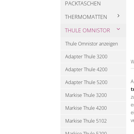
PACKTASCHEN
THERMOMATTEN
THULE OMNISTOR
Thule Omnistor anzeigen
Adapter Thule 3200
W
Adapter Thule 4200
A
Adapter Thule 5200
t
Markise Thule 3200
z
e
Markise Thule 4200
e
v
Markise Thule 5102
Markise Thule 5200