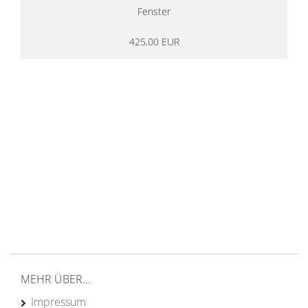
Fenster
425,00 EUR
14 Tage Rückgaberecht
kostenloser
Versand ab 200€ in DE
Persönliche Beratung
von Campern für Camper
20 Jahre
Erfahrung
MEHR ÜBER...
Impressum