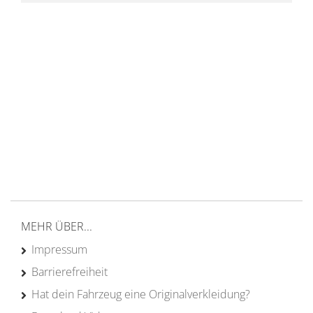
14 Tage Rückgaberecht
kostenloser
Versand ab 200€ in DE
Persönliche Beratung
von Campern für Camper
20 Jahre
Erfahrung
MEHR ÜBER...
Impressum
Barrierefreiheit
Hat dein Fahrzeug eine Originalverkleidung?