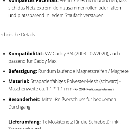
Kompaktes Packmaß:
Wenn Sie es nicht brauchen, lässt
sich das Netz extrem klein zusammenrollen oder falten
und platzsparend in jedem Staufach verstauen.
echnische Details:
Kompatibilität:
VW Caddy 3/4 (2003 - 02/2020), auch
passend für Caddy Maxi
Befestigung:
Rundum laufende Magnetstreifen / Magnete
Material:
Strapazierfähiges Polyester-Mesh (schwarz) -
Maschenweite ca. 1,1 * 1,1 mm
(+/- 20% Fertigungstoleranz)
Besonderheit:
Mittel-Reißverschluss für bequemen
Durchgang
Lieferumfang:
1x Moskitonetz für die Schiebetür inkl.