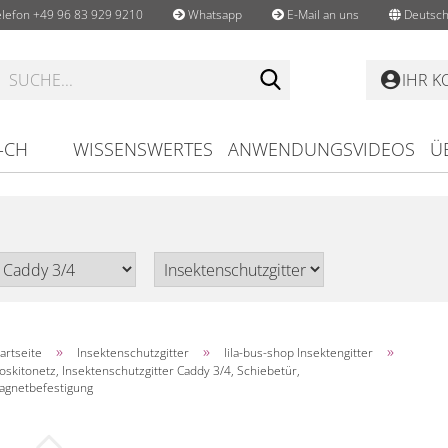
lefon +49 96 83 929 9210
Whatsapp
E-Mail an uns
Deutsch
Suche...
IHR 
-CH
WISSENSWERTES
ANWENDUNGSVIDEOS
Ü
»
»
»
artseite
Insektenschutzgitter
lila-bus-shop Insektengitter
oskitonetz, Insektenschutzgitter Caddy 3/4, Schiebetür,
agnetbefestigung