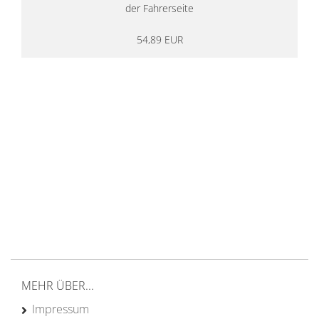
der Fahrerseite
54,89 EUR
14 Tage Rückgaberecht
kostenloser
Versand ab 200€ in DE
Persönliche Beratung
von Campern für Camper
20 Jahre
Erfahrung
MEHR ÜBER...
Impressum