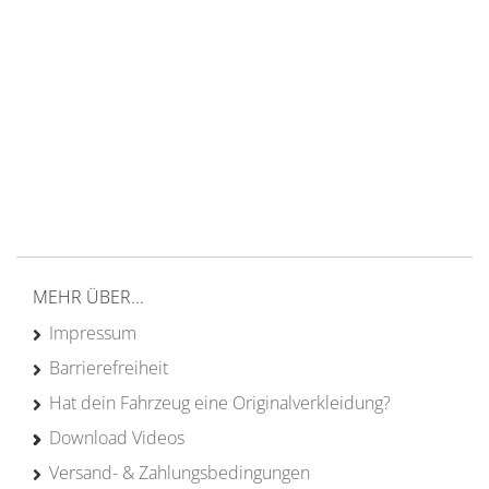
14 Tage Rückgaberecht
kostenloser
Versand ab 200€ in DE
Persönliche Beratung
von Campern für Camper
20 Jahre
Erfahrung
MEHR ÜBER...
Impressum
Barrierefreiheit
Hat dein Fahrzeug eine Originalverkleidung?
Download Videos
Versand- & Zahlungsbedingungen