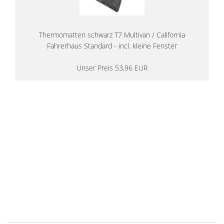
Thermomatten schwarz T7 Multivan / California
Fahrerhaus Standard - incl. kleine Fenster
Unser Preis 53,96 EUR
14 Tage Rückgaberecht
kostenloser
Versand ab 200€ in DE
Persönliche Beratung
von Campern für Camper
20 Jahre
Erfahrung