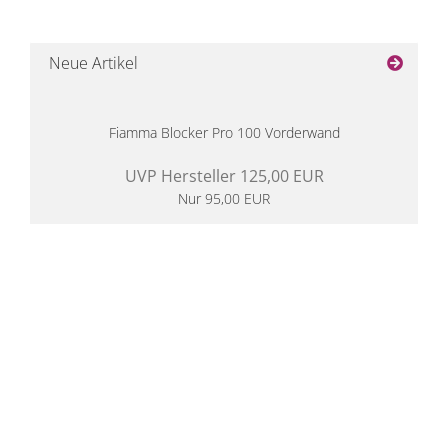
Neue Artikel
Fiamma Blocker Pro 100 Vorderwand
UVP Hersteller 125,00 EUR
Nur 95,00 EUR
14 Tage Rückgaberecht
kostenloser
Versand ab 200€ in DE
Persönliche Beratung