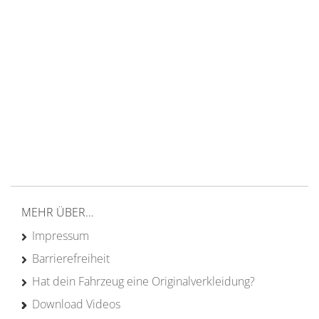
14 Tage Rückgaberecht
kostenloser
Versand ab 200€ in DE
Persönliche Beratung
von Campern für Camper
20 Jahre
Erfahrung
MEHR ÜBER...
Impressum
Barrierefreiheit
Hat dein Fahrzeug eine Originalverkleidung?
Download Videos