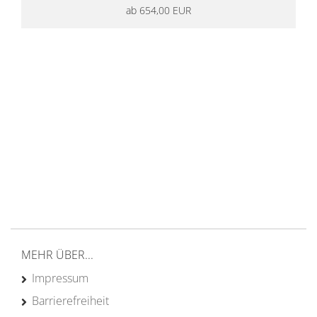
ab 654,00 EUR
14 Tage Rückgaberecht
kostenloser
Versand ab 200€ in DE
Persönliche Beratung
von Campern für Camper
20 Jahre
Erfahrung
MEHR ÜBER...
Impressum
Barrierefreiheit