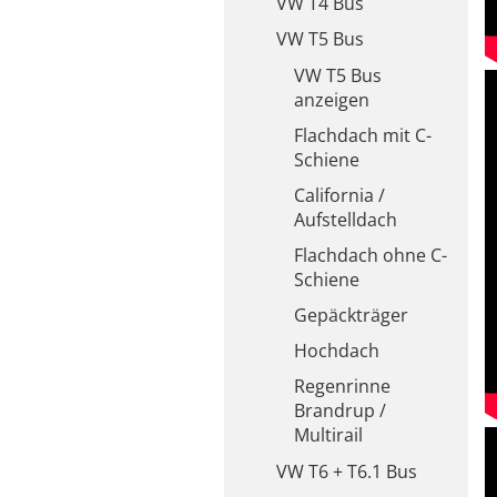
VW T4 Bus
VW T5 Bus
VW T5 Bus
anzeigen
Flachdach mit C-
Schiene
California /
Aufstelldach
Flachdach ohne C-
Schiene
Gepäckträger
Hochdach
Regenrinne
Brandrup /
Multirail
VW T6 + T6.1 Bus