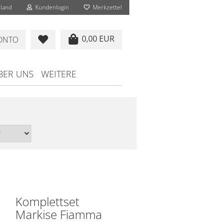
land
Kundenlogin
Merkzettel
0,00 EUR
KONTO
BER UNS
WEITERE
Komplettset
Markise Fiamma