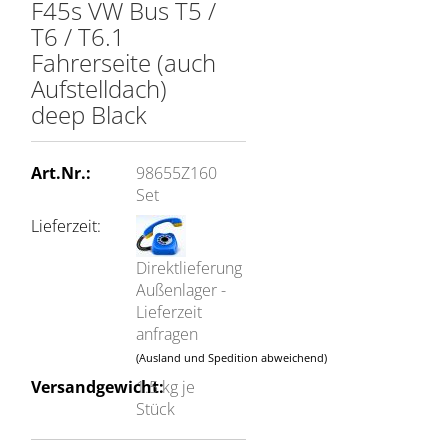
F45s VW Bus T5 /
T6 / T6.1
Fahrerseite (auch
Aufstelldach)
deep Black
Art.Nr.:
98655Z160
Set
Lieferzeit:
Direktlieferung
Außenlager -
Lieferzeit
anfragen
(Ausland und Spedition abweichend)
Versandgewicht:
1.5
kg je
Stück