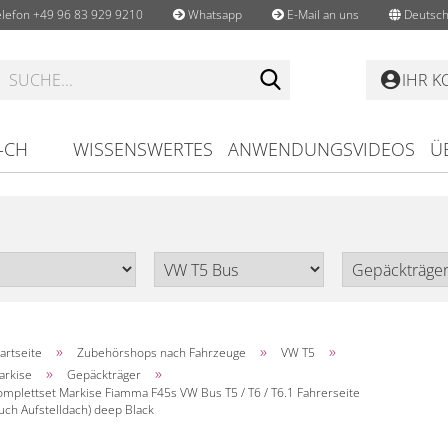
lefon +49 96 83 929 9210
Whatsapp
E-Mail an uns
Deutsch
Suche...
IHR 
-CH
WISSENSWERTES
ANWENDUNGSVIDEOS
Ü
»
»
»
artseite
Zubehörshops nach Fahrzeuge
VW T5
»
»
arkise
Gepäckträger
omplettset Markise Fiamma F45s VW Bus T5 / T6 / T6.1 Fahrerseite
uch Aufstelldach) deep Black