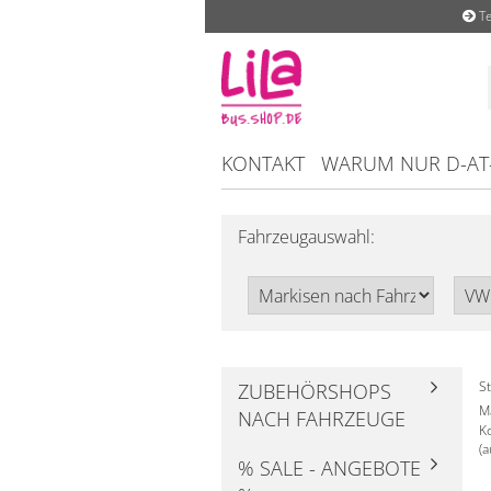
Te
KONTAKT
WARUM NUR D-AT
Fahrzeugauswahl:
St
ZUBEHÖRSHOPS
M
NACH FAHRZEUGE
K
(a
% SALE - ANGEBOTE