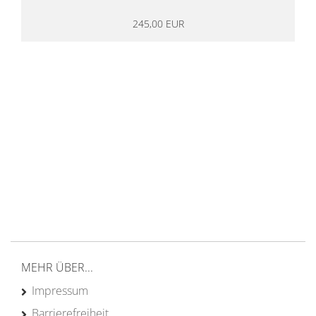
245,00 EUR
14 Tage Rückgaberecht
kostenloser
Versand ab 200€ in DE
Persönliche Beratung
von Campern für Camper
20 Jahre
Erfahrung
MEHR ÜBER...
Impressum
Barrierefreiheit