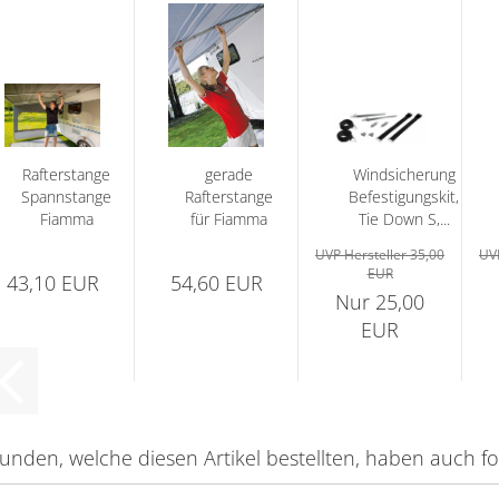
Rafterstange
gerade
Windsicherung
Spannstange
Rafterstange
Befestigungskit,
Fiamma
für Fiamma
Tie Down S,...
F35pro und...
Markise
UVP Hersteller 35,00
UVP
F45s...
EUR
43,10 EUR
54,60 EUR
Nur 25,00
EUR
unden, welche diesen Artikel bestellten, haben auch fol