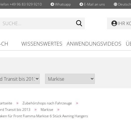
lefon +49 96 83 929 9210
Whatsapp
E-Mail an uns
Deutsch
Suche...
IHR 
-CH
WISSENSWERTES
ANWENDUNGSVIDEOS
Ü
»
»
artseite
Zubehörshops nach Fahrzeuge
»
»
rd Transit bis 2013
Markise
aken für Front Fiamma Markise 6 Stück Awning Hangers