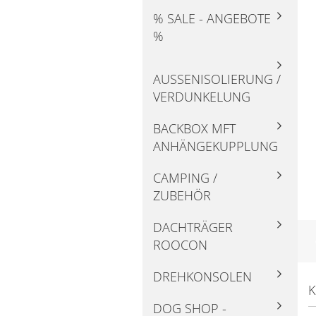
% SALE - ANGEBOTE
%
AUSSENISOLIERUNG / V
ERDUNKELUNG
BACKBOX MFT
ANHÄNGEKUPPLUNG
CAMPING /
ZUBEHÖR
DACHTRÄGER
ROOCON
DREHKONSOLEN
K
DOG SHOP -