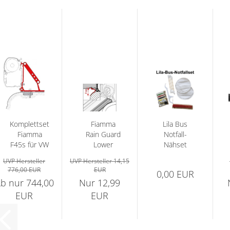
Komplettset
Fiamma
Lila Bus
Fiamma
Rain Guard
Notfall-
F45s für VW
Lower
Nähset
Bus T5 /T6...
Abdichtung
"Für alle
UVP Hersteller
UVP Hersteller 14,15
für F45s...
Fälle"...
776,00 EUR
EUR
0,00 EUR
b nur 744,00
Nur 12,99
EUR
EUR