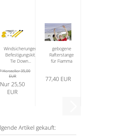
Windsicherungen
gebogene
Befestigungskit,
Rafterstange
Tie Down...
für Fiamma
Markise...
 Hersteller 35,00
EUR
77,40 EUR
Nur 25,50
EUR
gende Artikel gekauft: