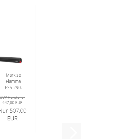
Markise
Fiamma
F35 290,
Gehäuse
UVP Hersteller
schwarz,...
647,00 EUR
Nur 507,00
EUR