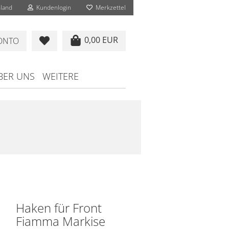
land
Kundenlogin
Merkzettel
0,00 EUR
KONTO
BER UNS
WEITERE
Haken für Front
Fiamma Markise