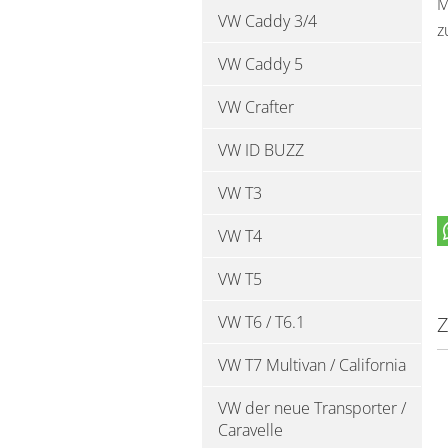
M
VW Caddy 3/4
z
VW Caddy 5
VW Crafter
VW ID BUZZ
VW T3
VW T4
VW T5
VW T6 / T6.1
Z
VW T7 Multivan / California
VW der neue Transporter /
Caravelle