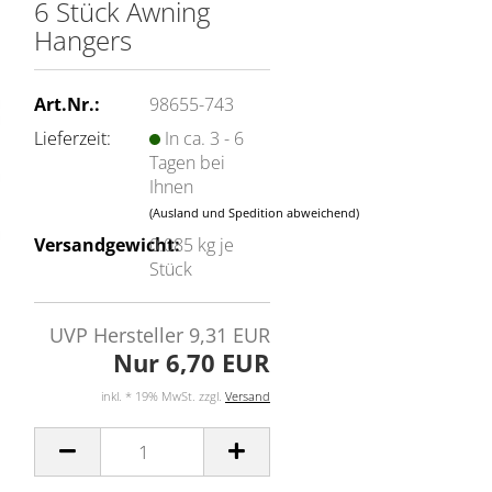
6 Stück Awning
Hangers
Art.Nr.:
98655-743
Lieferzeit:
In ca. 3 - 6
Tagen bei
Ihnen
(Ausland und Spedition abweichend)
Versandgewicht:
0.085
kg je
Stück
UVP Hersteller 9,31 EUR
Nur 6,70 EUR
inkl. * 19% MwSt. zzgl.
Versand