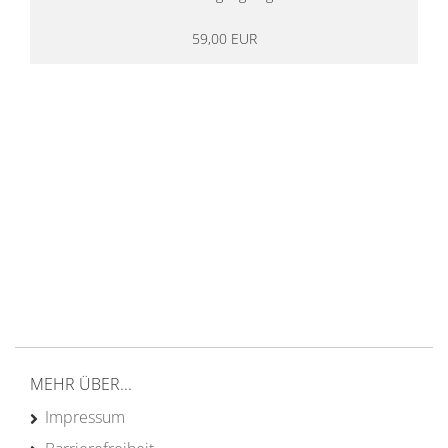
59,00 EUR
14 Tage Rückgaberecht
kostenloser
Versand ab 200€ in DE
Persönliche Beratung
von Campern für Camper
20 Jahre
Erfahrung
MEHR ÜBER...
Impressum