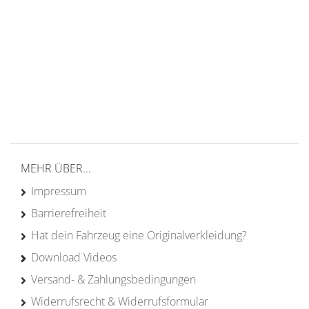
14 Tage Rückgaberecht
kostenloser
Versand ab 200€ in DE
Persönliche Beratung
von Campern für Camper
20 Jahre
Erfahrung
MEHR ÜBER...
Impressum
Barrierefreiheit
Hat dein Fahrzeug eine Originalverkleidung?
Download Videos
Versand- & Zahlungsbedingungen
Widerrufsrecht & Widerrufsformular