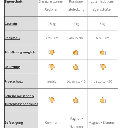
Eigenschaft
Einsatz in warmen
Rundum-
guten Isolations-
Regionen
abdeckung
eigenschaften
Gewicht
0,5 kg
2 kg
3 kg
Packmaß
30x18 cm
40x15 cm
60x15 cm
Türöffnung möglich
Belüftung
Frostschutz
niedrig
bis zu ca. -10
bis zu ca. -30
Scheibenwischer &
Türschlossabdeckung
Magnet +
Befestigung
Klemmen
Magnet + Klemmen
Klemmen