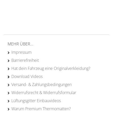
Versand ab 200€ in DE
Persönliche Beratung
von Campern für Camper
20 Jahre
Erfahrung
MEHR ÜBER...
Impressum
Barrierefreiheit
Hat dein Fahrzeug eine Originalverkleidung?
Download Videos
Versand- & Zahlungsbedingungen
Widerrufsrecht & Widerrufsformular
Lüftungsgitter Einbauvideos
Warum Premium Thermomatten?