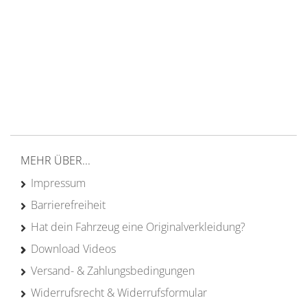
Versand ab 200€ in DE
Persönliche Beratung
von Campern für Camper
20 Jahre
Erfahrung
MEHR ÜBER...
Impressum
Barrierefreiheit
Hat dein Fahrzeug eine Originalverkleidung?
Download Videos
Versand- & Zahlungsbedingungen
Widerrufsrecht & Widerrufsformular