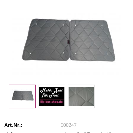
Art.Nr.:
600247