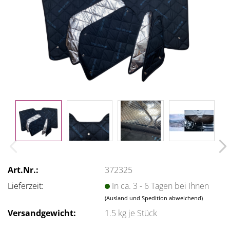
Art.Nr.:
372325
Lieferzeit:
In ca. 3 - 6 Tagen bei Ihnen
(Ausland und Spedition abweichend)
Versandgewicht:
1.5
kg je Stück