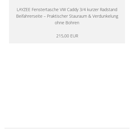
LAYZEE Fenstertasche VW Caddy 3/4 kurzer Radstand
Beifahrerseite – Praktischer Stauraum & Verdunkelung
ohne Bohren
215,00 EUR
14 Tage Rückgaberecht
kostenloser
Versand ab 200€ in DE
Persönliche Beratung
von Campern für Camper
20 Jahre
Erfahrung