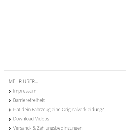
14 Tage Rückgaberecht
kostenloser
Versand ab 200€ in DE
Persönliche Beratung
von Campern für Camper
20 Jahre
Erfahrung
MEHR ÜBER...
Impressum
Barrierefreiheit
Hat dein Fahrzeug eine Originalverkleidung?
Download Videos
Versand- & Zahlungsbedingungen