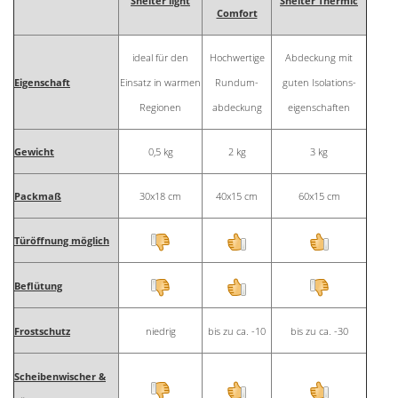
Shelter light
Shelter Thermic
Comfort
ideal für den
Hochwertige
Abdeckung mit
Eigenschaft
Einsatz in warmen
Rundum-
guten Isolations-
Regionen
abdeckung
eigenschaften
Gewicht
0,5 kg
2 kg
3 kg
Packmaß
30x18 cm
40x15 cm
60x15 cm
Türöffnung möglich
Beflütung
Frostschutz
niedrig
bis zu ca. -10
bis zu ca. -30
Scheibenwischer &