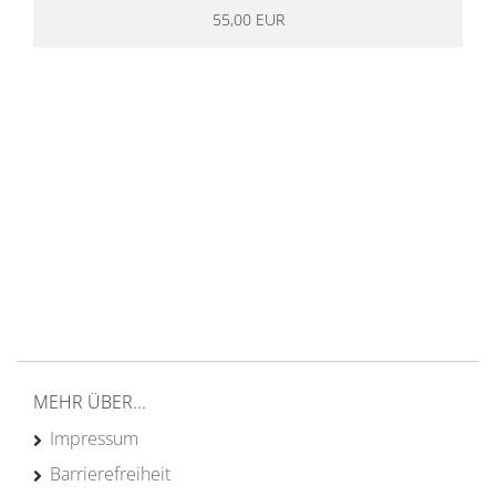
55,00 EUR
14 Tage Rückgaberecht
kostenloser
Versand ab 200€ in DE
Persönliche Beratung
von Campern für Camper
20 Jahre
Erfahrung
MEHR ÜBER...
Impressum
Barrierefreiheit