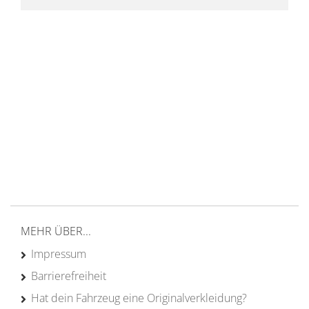
14 Tage Rückgaberecht
kostenloser
Versand ab 200€ in DE
Persönliche Beratung
von Campern für Camper
20 Jahre
Erfahrung
MEHR ÜBER...
Impressum
Barrierefreiheit
Hat dein Fahrzeug eine Originalverkleidung?