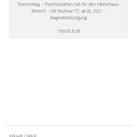
ThermoMag – Thermomatten-Set für den Fahrerhaus-
Bereich - VW Multivan T7, ab Bj. 2021 -
Magnetbefestigung
109,00 EUR
14 Tage Rückgaberecht
kostenloser
Versand ab 200€ in DE
Persönliche Beratung
von Campern für Camper
20 Jahre
Erfahrung
MEHR ÜBER...