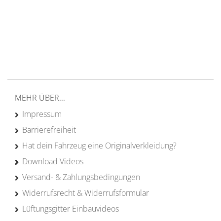
Versand ab 200€ in DE
Persönliche Beratung
von Campern für Camper
20 Jahre
Erfahrung
MEHR ÜBER...
Impressum
Barrierefreiheit
Hat dein Fahrzeug eine Originalverkleidung?
Download Videos
Versand- & Zahlungsbedingungen
Widerrufsrecht & Widerrufsformular
Lüftungsgitter Einbauvideos