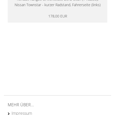
Nissan Townstar - kurzer Radstand, Fahrerseite (links)
178,00 EUR
14 Tage Rückgaberecht
kostenloser
Versand ab 200€ in DE
Persönliche Beratung
von Campern für Camper
20 Jahre
Erfahrung
MEHR ÜBER...
Impressum