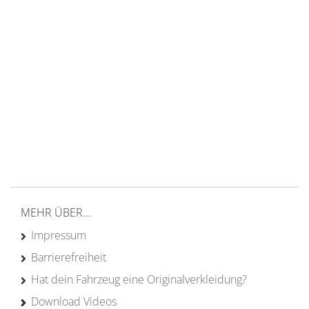
14 Tage Rückgaberecht
kostenloser
Versand ab 200€ in DE
Persönliche Beratung
von Campern für Camper
20 Jahre
Erfahrung
MEHR ÜBER...
Impressum
Barrierefreiheit
Hat dein Fahrzeug eine Originalverkleidung?
Download Videos