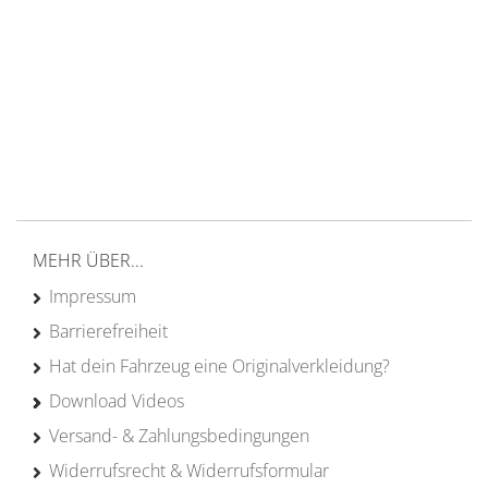
14 Tage Rückgaberecht
kostenloser
Versand ab 200€ in DE
Persönliche Beratung
von Campern für Camper
20 Jahre
Erfahrung
MEHR ÜBER...
Impressum
Barrierefreiheit
Hat dein Fahrzeug eine Originalverkleidung?
Download Videos
Versand- & Zahlungsbedingungen
Widerrufsrecht & Widerrufsformular