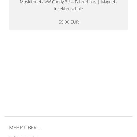
Moskitonetz VW Caddy 3 / 4 Fahrerhaus | Magnet-
Insektenschutz
59,00 EUR
14 Tage Rückgaberecht
kostenloser
Versand ab 200€ in DE
Persönliche Beratung
von Campern für Camper
20 Jahre
Erfahrung
MEHR ÜBER...