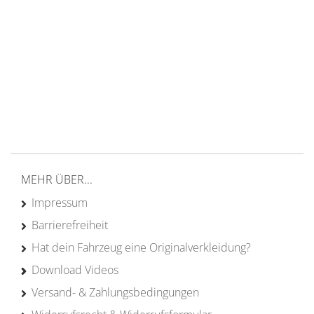
14 Tage Rückgaberecht
kostenloser
Versand ab 200€ in DE
Persönliche Beratung
von Campern für Camper
20 Jahre
Erfahrung
MEHR ÜBER...
Impressum
Barrierefreiheit
Hat dein Fahrzeug eine Originalverkleidung?
Download Videos
Versand- & Zahlungsbedingungen