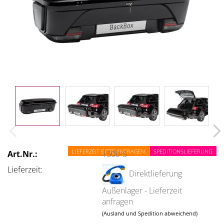
LIEFERZEIT BITTE ANFRAGEN
SPEDITIONSLIEFERUNG
Art.Nr.:
1500-S
Lieferzeit:
Direktlieferung
Außenlager - Lieferzeit
anfragen
(Ausland und Spedition abweichend)