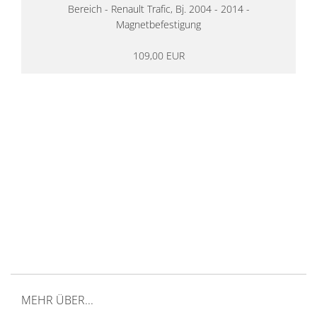
Bereich - Renault Trafic, Bj. 2004 - 2014 -
Magnetbefestigung
109,00 EUR
14 Tage Rückgaberecht
kostenloser
Versand ab 200€ in DE
Persönliche Beratung
von Campern für Camper
20 Jahre
Erfahrung
MEHR ÜBER...