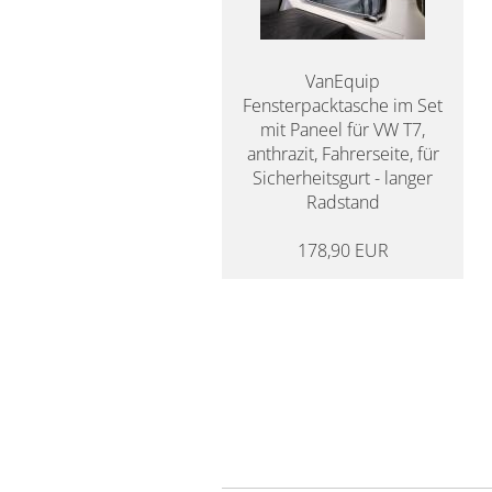
VanEquip
Fensterpacktasche im Set
mit Paneel für VW T7,
anthrazit, Fahrerseite, für
Sicherheitsgurt - langer
Radstand
178,90 EUR
14 Tage Rückgaberecht
für Camper
20 Jahre Erfah