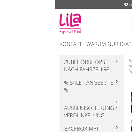
Te
KONTAKT
WARUM NUR D-AT
St
ZUBEHÖRSHOPS
m
NACH FAHRZEUGE
Sy
% SALE - ANGEBOTE
%
AUSSENISOLIERUNG / V
ERDUNKELUNG
BACKBOX MFT