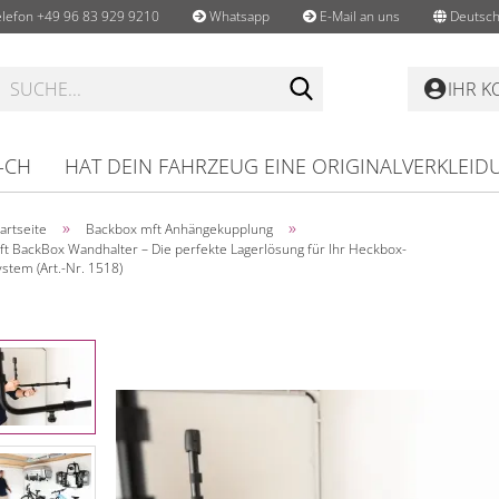
lefon +49 96 83 929 9210
Whatsapp
E-Mail an uns
Deutsch
Suche...
IHR 
-CH
HAT DEIN FAHRZEUG EINE ORIGINALVERKLEID
»
»
artseite
Backbox mft Anhängekupplung
ft BackBox Wandhalter – Die perfekte Lagerlösung für Ihr Heckbox-
stem (Art.-Nr. 1518)