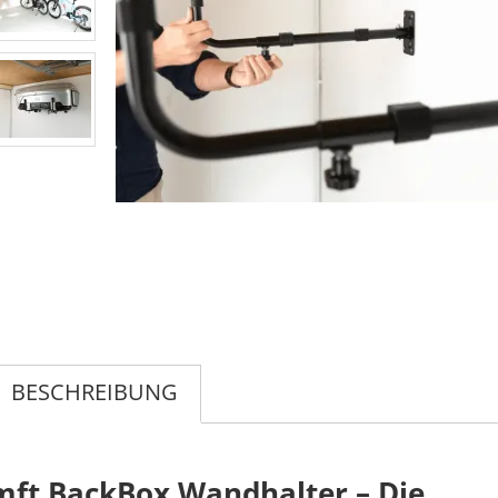
BESCHREIBUNG
mft BackBox Wandhalter – Die