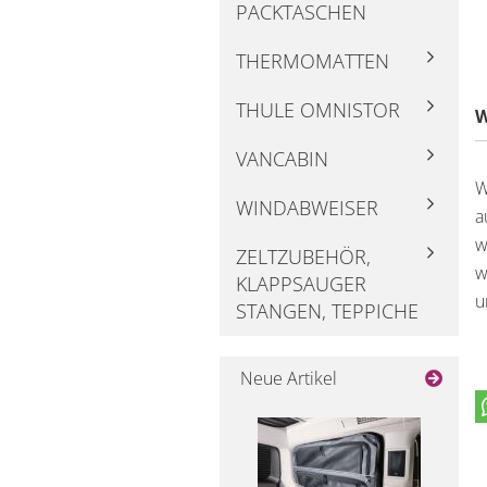
PACKTASCHEN
THERMOMATTEN
THULE OMNISTOR
W
VANCABIN
W
WINDABWEISER
a
w
ZELTZUBEHÖR,
w
KLAPPSAUGER
u
STANGEN, TEPPICHE
Neue Artikel