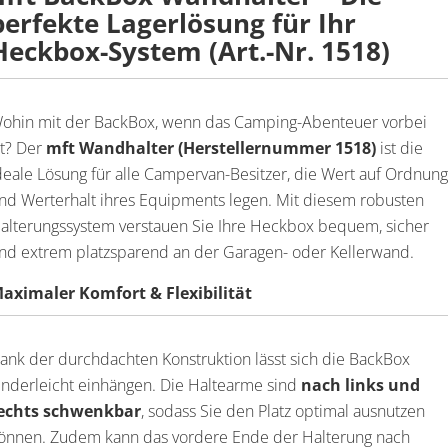
perfekte Lagerlösung für Ihr
Heckbox-System (Art.-Nr. 1518)
ohin mit der BackBox, wenn das Camping-Abenteuer vorbei
st? Der
mft Wandhalter (Herstellernummer 1518)
ist die
deale Lösung für alle Campervan-Besitzer, die Wert auf Ordnung
nd Werterhalt ihres Equipments legen. Mit diesem robusten
alterungssystem verstauen Sie Ihre Heckbox bequem, sicher
nd extrem platzsparend an der Garagen- oder Kellerwand.
aximaler Komfort & Flexibilität
ank der durchdachten Konstruktion lässt sich die BackBox
inderleicht einhängen. Die Haltearme sind
nach links und
echts schwenkbar
, sodass Sie den Platz optimal ausnutzen
önnen. Zudem kann das vordere Ende der Halterung nach