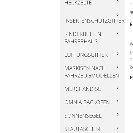
HECKZELTE
o
a
INSEKTENSCHUTZGITTER
E
KINDERBETTEN
FAHRERHAUS
W
p
LÜFTUNGSGITTER
d
k
MARKISEN NACH
FAHRZEUGMODELLEN
P
MERCHANDISE
OMNIA BACKOFEN
SONNENSEGEL
STAUTASCHEN