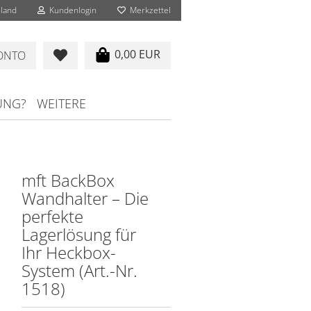
land
Kundenlogin
Merkzettel
0,00 EUR
KONTO
UNG?
WEITERE
mft BackBox
Wandhalter – Die
perfekte
Lagerlösung für
Ihr Heckbox-
System (Art.-Nr.
1518)