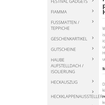
FESTIVAL GADGETS
FIAMMA
FUSSMATTEN / T
EPPICHE
W
i
GESCHENKARTIKEL
i
u
GUTSCHEINE
H
u
HAUBE
AUFSTELLDACH /
M
ISOLIERUNG
HECKAUSZUG
D
k
HECKKLAPPENAUSSTELLER
r
k