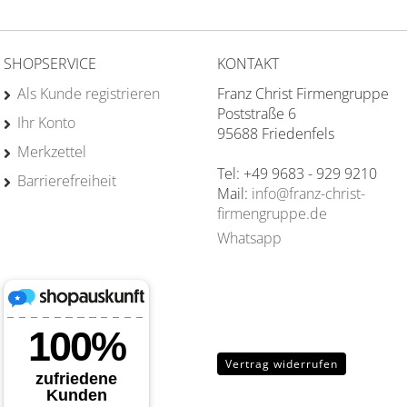
SHOPSERVICE
KONTAKT
Als Kunde registrieren
Franz Christ Firmengruppe
Poststraße 6
Ihr Konto
95688 Friedenfels
Merkzettel
Tel: +49 9683 - 929 9210
Barrierefreiheit
Mail:
info@franz-christ-
firmengruppe.de
Whatsapp
Vertrag widerrufen