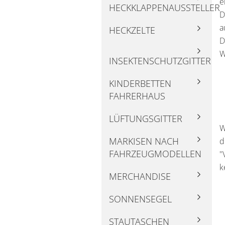
e
HECKKLAPPENAUSSTELLER
D
a
HECKZELTE
D
W
INSEKTENSCHUTZGITTER
KINDERBETTEN
FAHRERHAUS
LÜFTUNGSGITTER
W
MARKISEN NACH
d
FAHRZEUGMODELLEN
"
k
MERCHANDISE
SONNENSEGEL
STAUTASCHEN