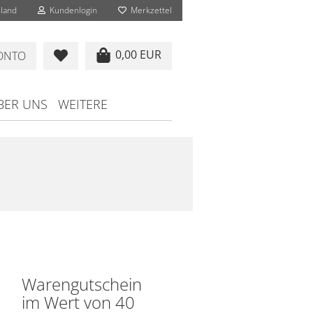
land
Kundenlogin
Merkzettel
0,00 EUR
KONTO
BER UNS
WEITERE
Warengutschein
im Wert von 40