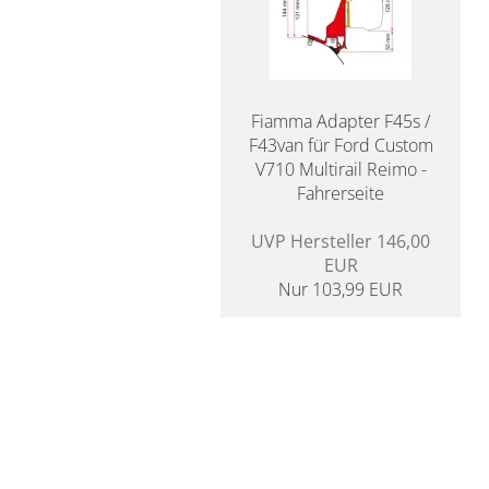
Fiamma Adapter F45s /
F43van für Ford Custom
V710 Multirail Reimo -
Fahrerseite
UVP Hersteller 146,00
EUR
Nur 103,99 EUR
14 Tage Rückgaberecht
für Camper
20 Jahre Erfah