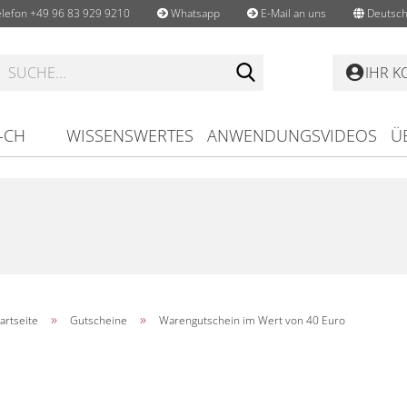
lefon +49 96 83 929 9210
Whatsapp
E-Mail an uns
Deutsch
Suche...
IHR 
-CH
WISSENSWERTES
ANWENDUNGSVIDEOS
Ü
»
»
artseite
Gutscheine
Warengutschein im Wert von 40 Euro