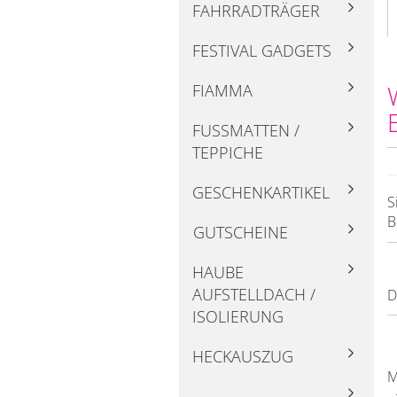
FAHRRADTRÄGER
FESTIVAL GADGETS
FIAMMA
FUSSMATTEN / T
EPPICHE
GESCHENKARTIKEL
S
B
GUTSCHEINE
HAUBE
AUFSTELLDACH /
D
ISOLIERUNG
HECKAUSZUG
M