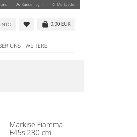
land
Kundenlogin
Merkzettel
0,00 EUR
KONTO
BER UNS
WEITERE
Markise Fiamma
F45s 230 cm