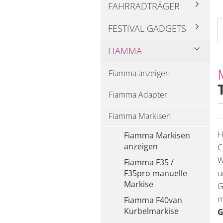
FAHRRADTRÄGER
FESTIVAL GADGETS
FIAMMA
Fiamma anzeigen
Fiamma Adapter
Fiamma Markisen
H
Fiamma Markisen
anzeigen
C
W
Fiamma F35 /
F35pro manuelle
u
Markise
G
m
Fiamma F40van
Kurbelmarkise
G