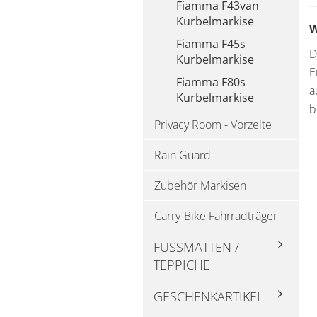
Fiamma F43van
Kurbelmarkise
W
Fiamma F45s
D
Kurbelmarkise
E
Fiamma F80s
a
Kurbelmarkise
b
Privacy Room - Vorzelte
Rain Guard
Zubehör Markisen
Carry-Bike Fahrradträger
FUSSMATTEN / T
EPPICHE
GESCHENKARTIKEL