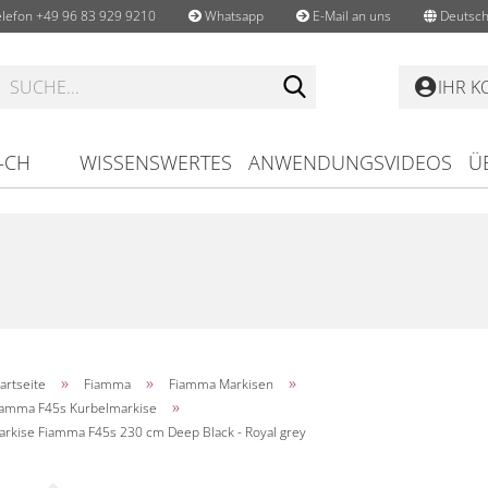
lefon +49 96 83 929 9210
Whatsapp
E-Mail an uns
Deutsch
Suche...
IHR 
-CH
WISSENSWERTES
ANWENDUNGSVIDEOS
Ü
»
»
»
artseite
Fiamma
Fiamma Markisen
»
iamma F45s Kurbelmarkise
arkise Fiamma F45s 230 cm Deep Black - Royal grey