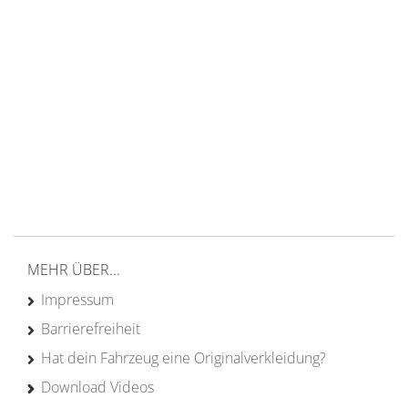
14 Tage Rückgaberecht
kostenloser
Versand ab 200€ in DE
Persönliche Beratung
von Campern für Camper
20 Jahre
Erfahrung
MEHR ÜBER...
Impressum
Barrierefreiheit
Hat dein Fahrzeug eine Originalverkleidung?
Download Videos