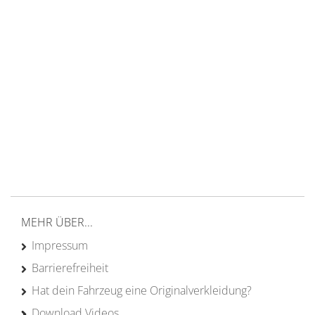
14 Tage Rückgaberecht
kostenloser
Versand ab 200€ in DE
Persönliche Beratung
von Campern für Camper
20 Jahre
Erfahrung
MEHR ÜBER...
Impressum
Barrierefreiheit
Hat dein Fahrzeug eine Originalverkleidung?
Download Videos