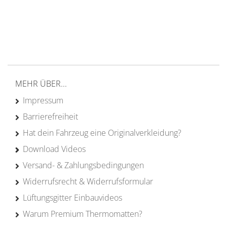
Versand ab 200€ in DE
Persönliche Beratung
von Campern für Camper
20 Jahre
Erfahrung
MEHR ÜBER...
Impressum
Barrierefreiheit
Hat dein Fahrzeug eine Originalverkleidung?
Download Videos
Versand- & Zahlungsbedingungen
Widerrufsrecht & Widerrufsformular
Lüftungsgitter Einbauvideos
Warum Premium Thermomatten?