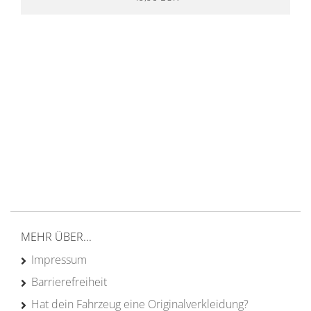
14 Tage Rückgaberecht
kostenloser
Versand ab 200€ in DE
Persönliche Beratung
von Campern für Camper
20 Jahre
Erfahrung
MEHR ÜBER...
Impressum
Barrierefreiheit
Hat dein Fahrzeug eine Originalverkleidung?